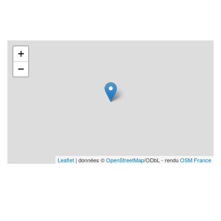
+
−
Leaflet
| données ©
OpenStreetMap
/ODbL - rendu
OSM France