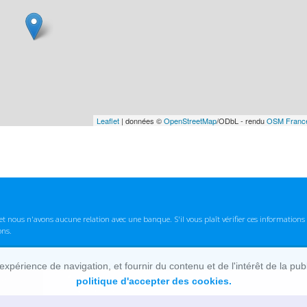
Leaflet
| données ©
OpenStreetMap
/ODbL - rendu
OSM Franc
t nous n'avons aucune relation avec une banque. S'il vous plaît vérifier ces informatio
ons.
lexpérience de navigation, et fournir du contenu et de l'intérêt de la pu
politique d'accepter des cookies.