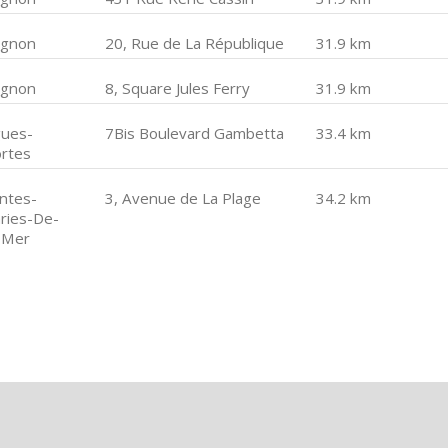
ignon
20, Rue de La République
31.9 km
ignon
8, Square Jules Ferry
31.9 km
gues-
7Bis Boulevard Gambetta
33.4 km
rtes
intes-
3, Avenue de La Plage
34.2 km
ries-De-
-Mer