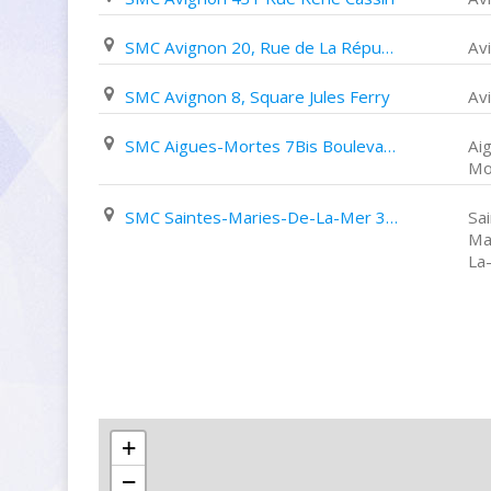
SMC Avignon 20, Rue de La République
Av
SMC Avignon 8, Square Jules Ferry
Av
SMC Aigues-Mortes 7Bis Boulevard Gambetta
Ai
Mo
SMC Saintes-Maries-De-La-Mer 3, Avenue de La Plage
Sa
Ma
La
+
−