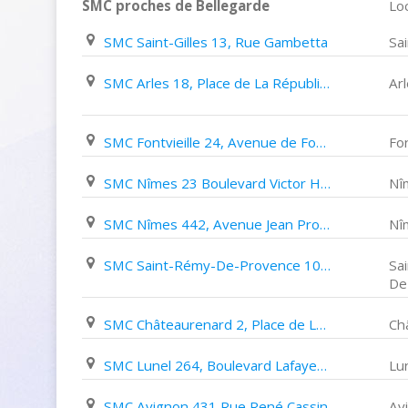
SMC proches de Bellegarde
Loc
SMC Saint-Gilles 13, Rue Gambetta
Sai
SMC Arles 18, Place de La République
Ar
SMC Fontvieille 24, Avenue de Fontvieille
Fon
SMC Nîmes 23 Boulevard Victor Hugo
Nî
SMC Nîmes 442, Avenue Jean Prouvé
Nî
SMC Saint-Rémy-De-Provence 10A Boulevard Marceau
Sa
De
SMC Châteaurenard 2, Place de La République
Ch
SMC Lunel 264, Boulevard Lafayette
Lu
SMC Avignon 431 Rue René Cassin
Av