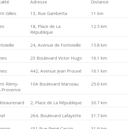
alité
Adresse
Distance
nt-Gilles
13, Rue Gambetta
11 km
les
18, Place de La
12.5 km
République
tvieille
24, Avenue de Fontvieille
15.8 km
mes
23 Boulevard Victor Hugo
16.1 km
mes
442, Avenue Jean Prouvé
16.1 km
int-Rémy-
10A Boulevard Marceau
25.6 km
-Provence
âteaurenard
2, Place de La République
30.7 km
nel
264, Boulevard Lafayette
31.7 km
ignon
431 Rue René Cassin
31.9 km