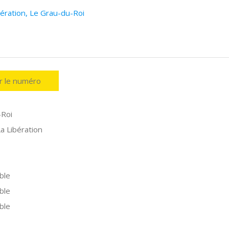
ération, Le Grau-du-Roi
er le numéro
-Roi
a Libération
ble
ble
ble