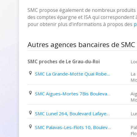
SMC propose également de nombreux produits fina
des comptes épargne et ISA qui correspondent à vo
pour obtenir plus d'informations à propos des
p
Autres agences bancaires de SMC 
SMC proches de Le Grau-du-Roi
Loc
SMC La Grande-Motte Quai Robert Fages
La
Mo
SMC Aigues-Mortes 7Bis Boulevard Gambetta
Ai
Mo
SMC Lunel 264, Boulevard Lafayette
Lu
SMC Palavas-Les-Flots 10, Boulevard Maréchal Joffre
Pa
Flo