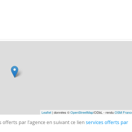
Leaflet
| données ©
OpenStreetMap
/ODbL - rendu
OSM Franc
 offerts par l'agence en suivant ce lien
services offerts par