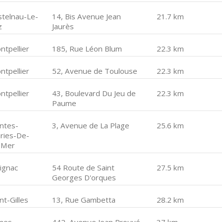
stelnau-Le-
14, Bis Avenue Jean
21.7 km
z
Jaurès
ntpellier
185, Rue Léon Blum
22.3 km
ntpellier
52, Avenue de Toulouse
22.3 km
ntpellier
43, Boulevard Du Jeu de
22.3 km
Paume
intes-
3, Avenue de La Plage
25.6 km
ries-De-
-Mer
vignac
54 Route de Saint
27.5 km
Georges D'orques
nt-Gilles
13, Rue Gambetta
28.2 km