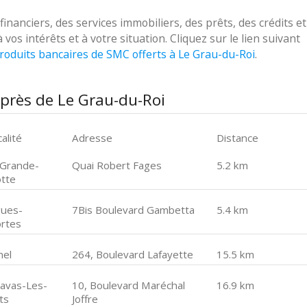
nciers, des services immobiliers, des prêts, des crédits et
s intérêts et à votre situation. Cliquez sur le lien suivant
roduits bancaires de SMC offerts à Le Grau-du-Roi
.
près de Le Grau-du-Roi
alité
Adresse
Distance
 Grande-
Quai Robert Fages
5.2 km
tte
gues-
7Bis Boulevard Gambetta
5.4 km
rtes
nel
264, Boulevard Lafayette
15.5 km
lavas-Les-
10, Boulevard Maréchal
16.9 km
ts
Joffre