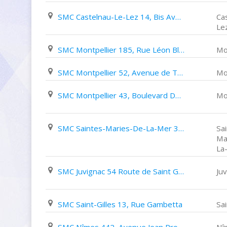
SMC Castelnau-Le-Lez 14, Bis Avenue Jean Jaurès
Ca
Le
SMC Montpellier 185, Rue Léon Blum
Mo
SMC Montpellier 52, Avenue de Toulouse
Mo
SMC Montpellier 43, Boulevard Du Jeu de Paume
Mo
SMC Saintes-Maries-De-La-Mer 3, Avenue de La Plage
Sa
Ma
La
SMC Juvignac 54 Route de Saint Georges D'orques
Ju
SMC Saint-Gilles 13, Rue Gambetta
Sai