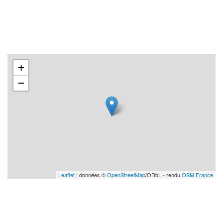
+
−
Leaflet
| données ©
OpenStreetMap
/ODbL - rendu
OSM France