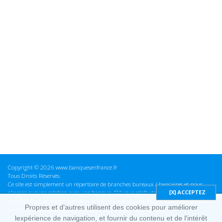
Copyright © 2026 www.banquesenfrance.fr
Tous Droits Réservés.
Ce site est simplement un répertoire de branches bureaux / bancaires et nous
n'avons aucune relation avec une banque. S'il vous plaît vérifier ces informations
avant d'effectuer toute opération, nous ne sommes pas responsables des erreurs
Propres et d'autres utilisent des cookies pour améliorer
ou des omissions dans les informations que nous fournissons.
lexpérience de navigation, et fournir du contenu et de l'intérêt