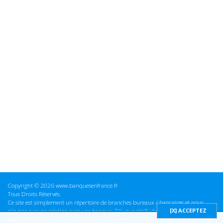
Copyright © 2026 www.banquesenfrance.fr
Tous Droits Réservés.
Ce site est simplement un répertoire de branches bureaux / bancaires et nous
n'avons aucune relation avec une banque. S'il vous plaît vérifier ces informations
avant d'effectuer toute opération, nous ne sommes pas responsables des erreurs