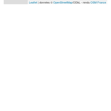
Leaflet
| données ©
OpenStreetMap
/ODbL - rendu
OSM France