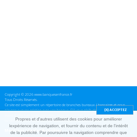
Copyright © 2026 www.banquesenfrance.fr
Tous Droits Réservés.
Ce site est simplement un répertoire de branches bureaux / bancaires et nous
n'avons aucune relation avec une banque. S'il vous plaît vérifier ces informations
avant d'effectuer toute opération, nous ne sommes pas responsables des erreurs
Propres et d'autres utilisent des cookies pour améliorer
ou des omissions dans les informations que nous fournissons.
lexpérience de navigation, et fournir du contenu et de l'intérêt
Mentions Légales & cookies
de la publicité. Par poursuivre la navigation comprendre que