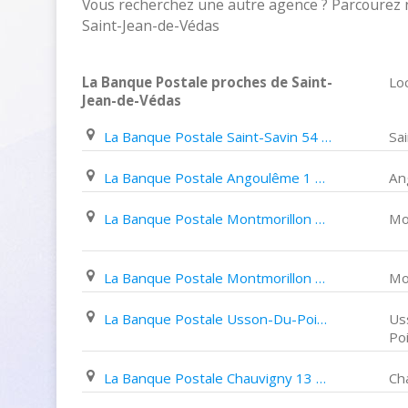
Vous recherchez une autre agence ? Parcourez n
Saint-Jean-de-Védas
La Banque Postale proches de Saint-
Loc
Jean-de-Védas
La Banque Postale Saint-Savin 54 Place de La Libération
Sa
La Banque Postale Angoulême 1 Rue Raymond Poincaré
An
La Banque Postale Montmorillon 29 Boulevard de Strasbourg
Mo
La Banque Postale Montmorillon 2 Avenue de Provence
Mo
La Banque Postale Usson-Du-Poitou 19 Grand Rue
Us
Po
La Banque Postale Chauvigny 13 Rue de Banfora
Ch