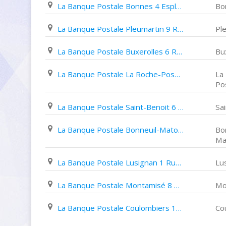
La Banque Postale Bonnes 4 Esplanade des Fêtes
Bo
La Banque Postale Pleumartin 9 Rue de La République
Pl
La Banque Postale Buxerolles 6 Rue de L'hôtel de Ville
Bu
La Banque Postale La Roche-Posay 10 Boulevard Victor Hugo
La
Po
La Banque Postale Saint-Benoit 6 Place Du 8 Mai 1945
Sa
La Banque Postale Bonneuil-Matours Rue de La Poste
Bo
Ma
La Banque Postale Lusignan 1 Rue Raymondin
Lu
La Banque Postale Montamisé 8 Place des Tamisiers
Mo
La Banque Postale Coulombiers 16 Route Nationale
Co