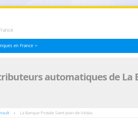
France
nques en France
tributeurs automatiques de La 
rault
La Banque Postale Saint-Jean-de-Védas