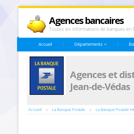
Agences bancaires
Toutes les informations de banques en 
Accueil
Départements
Ba
Agences et dis
Jean-de-Védas
Accueil
La Banque Postale
La Banque Postale Hé