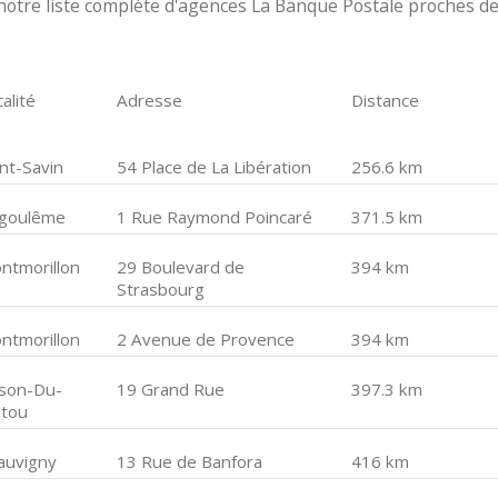
otre liste complète d'agences La Banque Postale proches d
alité
Adresse
Distance
int-Savin
54 Place de La Libération
256.6 km
goulême
1 Rue Raymond Poincaré
371.5 km
ntmorillon
29 Boulevard de
394 km
Strasbourg
ntmorillon
2 Avenue de Provence
394 km
son-Du-
19 Grand Rue
397.3 km
itou
auvigny
13 Rue de Banfora
416 km