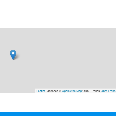
Leaflet
| données ©
OpenStreetMap
/ODbL - rendu
OSM Franc