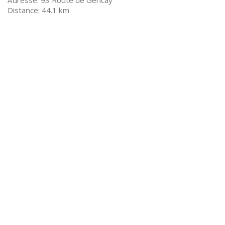
93 Route de Gencay
44.1 km