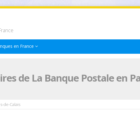
France
nques en France
res de La Banque Postale en Pa
s-de-Calais