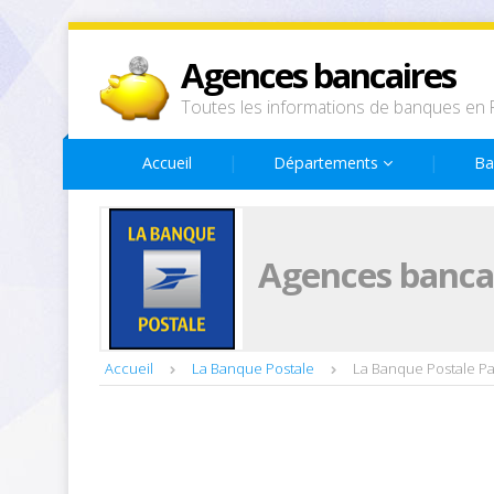
Agences bancaires
Toutes les informations de banques en 
Accueil
Départements
Ba
Agences bancai
Accueil
La Banque Postale
La Banque Postale Pa