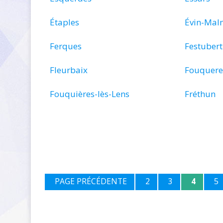
Étaples
Évin-Mal
Ferques
Festubert
Fleurbaix
Fouquere
Fouquières-lès-Lens
Fréthun
PAGE PRÉCÉDENTE
2
3
4
5