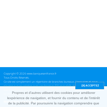
Copyright © 2026 www.banquesenfrance.fr
Tous Droits Réservés.
Ce site est simplement un répertoire de branches bureaux / bancaires et nous
n'avons aucune relation avec une banque. S'il vous plaît vérifier ces informations
avant d'effectuer toute opération, nous ne sommes pas responsables des erreurs
Propres et d'autres utilisent des cookies pour améliorer
ou des omissions dans les informations que nous fournissons.
lexpérience de navigation, et fournir du contenu et de l'intérêt
Mentions Légales & cookies
de la publicité. Par poursuivre la navigation comprendre que