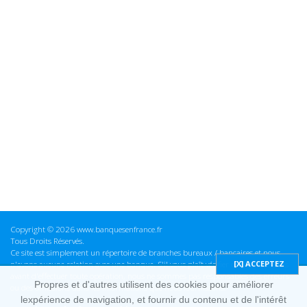
Copyright © 2026 www.banquesenfrance.fr
Tous Droits Réservés.
Ce site est simplement un répertoire de branches bureaux / bancaires et nous
n'avons aucune relation avec une banque. S'il vous plaît vérifier ces informations
avant d'effectuer toute opération, nous ne sommes pas responsables des erreurs
Propres et d'autres utilisent des cookies pour améliorer
ou des omissions dans les informations que nous fournissons.
lexpérience de navigation, et fournir du contenu et de l'intérêt