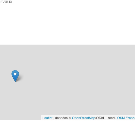
irvaux
Leaflet
| données ©
OpenStreetMap
/ODbL - rendu
OSM Franc