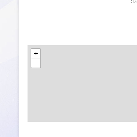
Cla
+
−