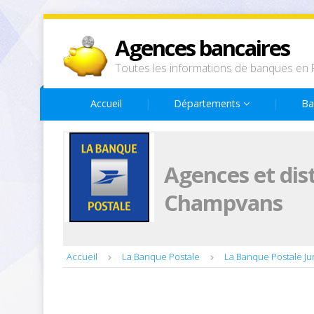
Agences bancaires
Toutes les informations de banques en 
Accueil
Départements
Ba
Agences et dis
Champvans
Accueil
La Banque Postale
La Banque Postale Ju