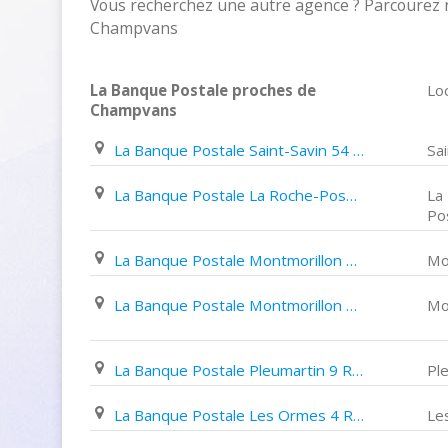
Vous recherchez une autre agence ? Parcourez n
Champvans
La Banque Postale proches de
Loc
Champvans
La Banque Postale Saint-Savin 54 Place de La Libération
Sa
La Banque Postale La Roche-Posay 10 Boulevard Victor Hugo
La
Po
La Banque Postale Montmorillon 2 Avenue de Provence
Mo
La Banque Postale Montmorillon 29 Boulevard de Strasbourg
Mo
La Banque Postale Pleumartin 9 Rue de La République
Pl
La Banque Postale Les Ormes 4 Rue de La Chevretterie
Le