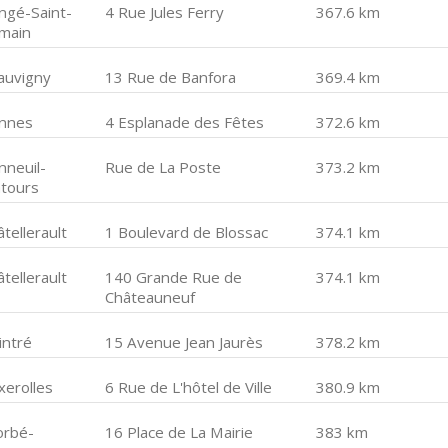
ngé-Saint-
4 Rue Jules Ferry
367.6 km
main
auvigny
13 Rue de Banfora
369.4 km
nnes
4 Esplanade des Fêtes
372.6 km
nneuil-
Rue de La Poste
373.2 km
tours
tellerault
1 Boulevard de Blossac
374.1 km
tellerault
140 Grande Rue de
374.1 km
Châteauneuf
intré
15 Avenue Jean Jaurès
378.2 km
xerolles
6 Rue de L'hôtel de Ville
380.9 km
orbé-
16 Place de La Mairie
383 km