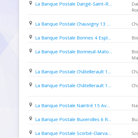
La Banque Postale Dangé-Saint-Romain 4 Rue Jules Ferry
Da
Ro
La Banque Postale Chauvigny 13 Rue de Banfora
Ch
La Banque Postale Bonnes 4 Esplanade des Fêtes
Bo
La Banque Postale Bonneuil-Matours Rue de La Poste
Bo
Ma
La Banque Postale Châtellerault 1 Boulevard de Blossac
Châ
La Banque Postale Châtellerault 140 Grande Rue de Châteauneuf
Châ
La Banque Postale Naintré 15 Avenue Jean Jaurès
Na
La Banque Postale Buxerolles 6 Rue de L'hôtel de Ville
Bu
La Banque Postale Scorbé-Clairvaux 16 Place de La Mairie
Sc