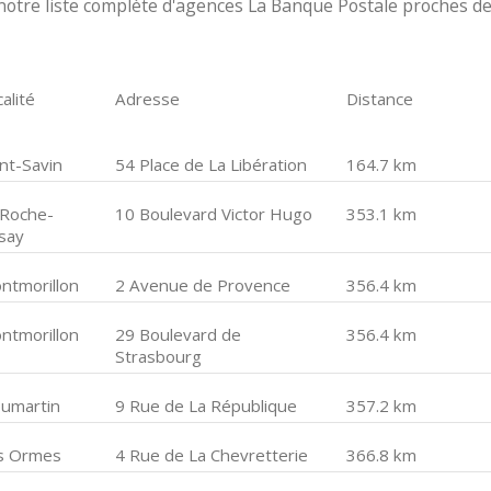
otre liste complète d'agences La Banque Postale proches d
alité
Adresse
Distance
int-Savin
54 Place de La Libération
164.7 km
 Roche-
10 Boulevard Victor Hugo
353.1 km
say
ntmorillon
2 Avenue de Provence
356.4 km
ntmorillon
29 Boulevard de
356.4 km
Strasbourg
eumartin
9 Rue de La République
357.2 km
s Ormes
4 Rue de La Chevretterie
366.8 km