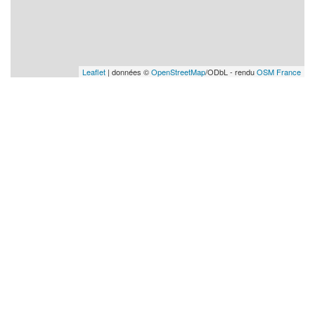
Leaflet
| données ©
OpenStreetMap
/ODbL - rendu
OSM France