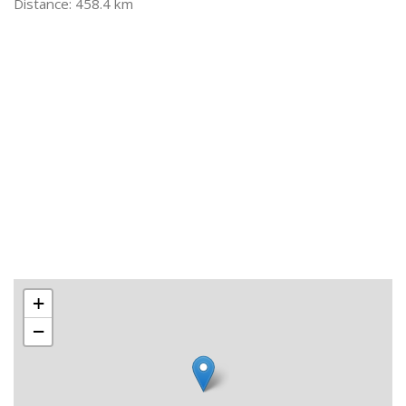
458.4 km
+
−