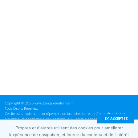
Copyright © 2026 www.banquesenfrance.fr
Tous Droits Réservés.
Ce site est simplement un répertoire de branches bureaux / bancaires et nous
n'avons aucune relation avec une banque. S'il vous plaît vérifier ces informations
avant d'effectuer toute opération, nous ne sommes pas responsables des erreurs
Propres et d'autres utilisent des cookies pour améliorer
ou des omissions dans les informations que nous fournissons.
lexpérience de navigation, et fournir du contenu et de l'intérêt