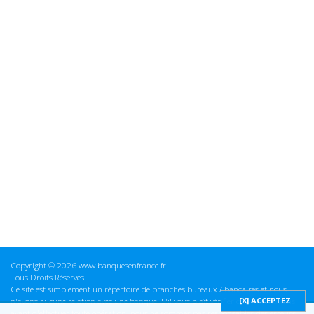
Copyright © 2026 www.banquesenfrance.fr
Tous Droits Réservés.
Ce site est simplement un répertoire de branches bureaux / bancaires et nous
n'avons aucune relation avec une banque. S'il vous plaît vérifier ces informations
avant d'effectuer toute opération, nous ne sommes pas responsables des erreurs