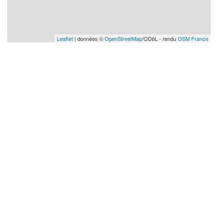
Leaflet
| données ©
OpenStreetMap
/ODbL - rendu
OSM France