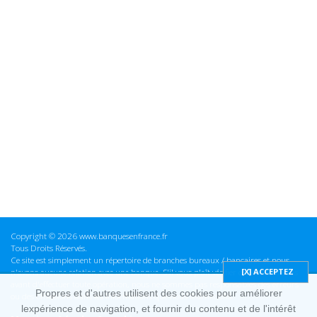
Copyright © 2026 www.banquesenfrance.fr
Tous Droits Réservés.
Ce site est simplement un répertoire de branches bureaux / bancaires et nous
n'avons aucune relation avec une banque. S'il vous plaît vérifier ces informations
avant d'effectuer toute opération, nous ne sommes pas responsables des erreurs
Propres et d'autres utilisent des cookies pour améliorer
ou des omissions dans les informations que nous fournissons.
lexpérience de navigation, et fournir du contenu et de l'intérêt