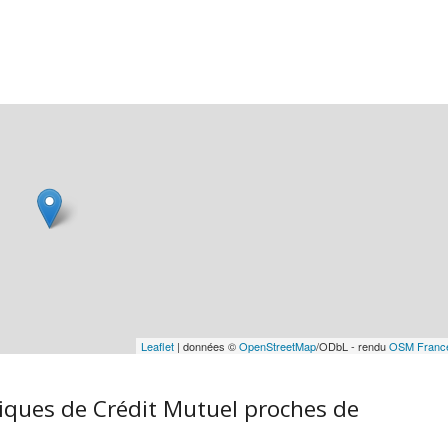
Leaflet
| données ©
OpenStreetMap
/ODbL - rendu
OSM Franc
iques de Crédit Mutuel proches de