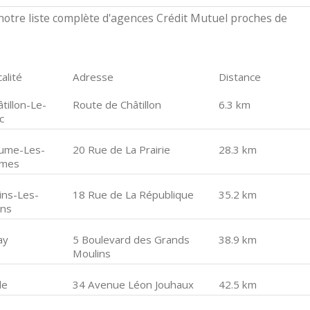
otre liste complète d'agences Crédit Mutuel proches de
alité
Adresse
Distance
tillon-Le-
Route de Châtillon
6.3 km
c
ume-Les-
20 Rue de La Prairie
28.3 km
mes
ins-Les-
18 Rue de La République
35.2 km
ins
ay
5 Boulevard des Grands
38.9 km
Moulins
le
34 Avenue Léon Jouhaux
42.5 km