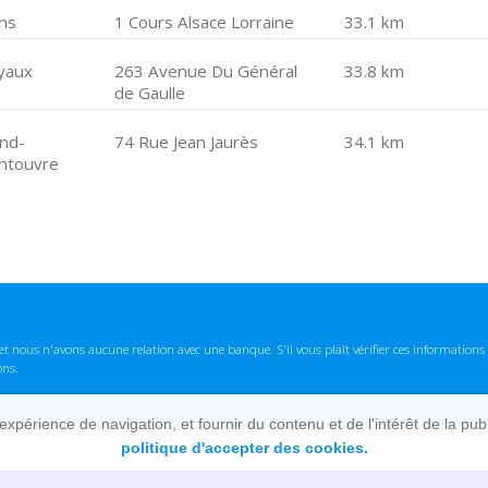
ns
1 Cours Alsace Lorraine
33.1 km
yaux
263 Avenue Du Général
33.8 km
de Gaulle
nd-
74 Rue Jean Jaurès
34.1 km
ntouvre
t nous n'avons aucune relation avec une banque. S'il vous plaît vérifier ces informatio
ons.
lexpérience de navigation, et fournir du contenu et de l'intérêt de la pu
politique d'accepter des cookies.