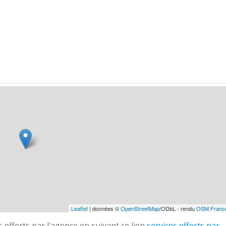
Leaflet
| données ©
OpenStreetMap
/ODbL - rendu
OSM Franc
 offerts par l'agence en suivant ce lien
services offerts par