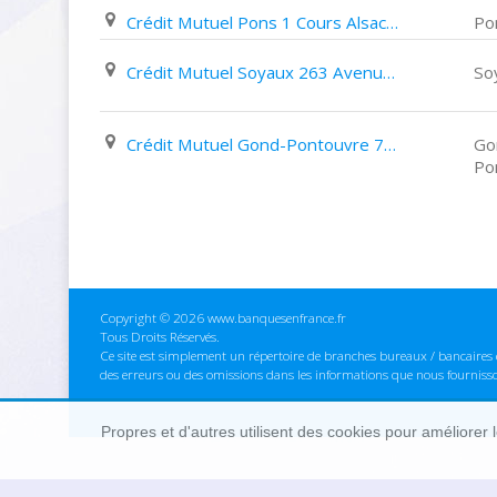
Crédit Mutuel Pons 1 Cours Alsace Lorraine
Po
Crédit Mutuel Soyaux 263 Avenue Du Général de Gaulle
So
Crédit Mutuel Gond-Pontouvre 74 Rue Jean Jaurès
Go
Po
Copyright © 2026 www.banquesenfrance.fr
Tous Droits Réservés.
Ce site est simplement un répertoire de branches bureaux / bancaires e
des erreurs ou des omissions dans les informations que nous fourniss
Propres et d'autres utilisent des cookies pour améliorer 