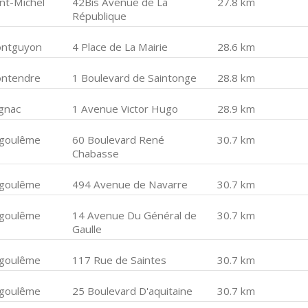
int-Michel
42Bis Avenue de La
27.8 km
République
ntguyon
4 Place de La Mairie
28.6 km
ntendre
1 Boulevard de Saintonge
28.8 km
gnac
1 Avenue Victor Hugo
28.9 km
goulême
60 Boulevard René
30.7 km
Chabasse
goulême
494 Avenue de Navarre
30.7 km
goulême
14 Avenue Du Général de
30.7 km
Gaulle
goulême
117 Rue de Saintes
30.7 km
goulême
25 Boulevard D'aquitaine
30.7 km