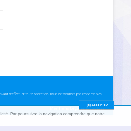
ns avant d'effectuer toute opération, nous ne sommes pas responsables
Mentions Légales & cookies
blicité. Par poursuivre la navigation comprendre que notre