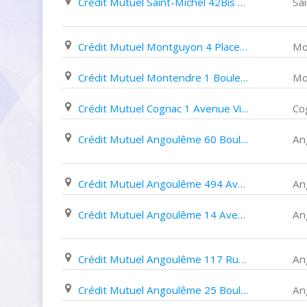
Crédit Mutuel Saint-Michel 42Bis Avenue de La République
Sa
Crédit Mutuel Montguyon 4 Place de La Mairie
Mo
Crédit Mutuel Montendre 1 Boulevard de Saintonge
Mo
Crédit Mutuel Cognac 1 Avenue Victor Hugo
Co
Crédit Mutuel Angoulême 60 Boulevard René Chabasse
An
Crédit Mutuel Angoulême 494 Avenue de Navarre
An
Crédit Mutuel Angoulême 14 Avenue Du Général de Gaulle
An
Crédit Mutuel Angoulême 117 Rue de Saintes
An
Crédit Mutuel Angoulême 25 Boulevard D'aquitaine
An