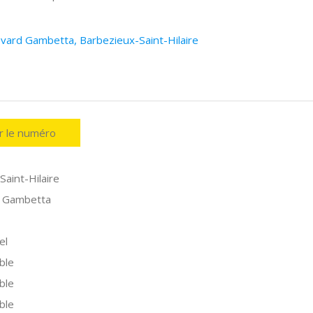
evard Gambetta, Barbezieux-Saint-Hilaire
er le numéro
aint-Hilaire
d Gambetta
el
ble
ble
ble