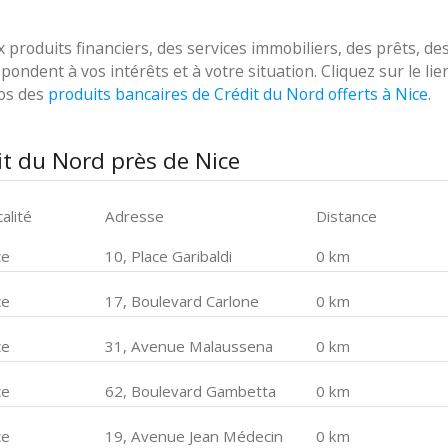
roduits financiers, des services immobiliers, des prêts, de
ondent à vos intérêts et à votre situation. Cliquez sur le lie
pos des
produits bancaires de Crédit du Nord offerts à Nice
.
it du Nord près de Nice
alité
Adresse
Distance
ce
10, Place Garibaldi
0 km
ce
17, Boulevard Carlone
0 km
ce
31, Avenue Malaussena
0 km
ce
62, Boulevard Gambetta
0 km
ce
19, Avenue Jean Médecin
0 km