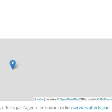
Leaflet
| données ©
OpenStreetMap
/ODbL - rendu
OSM Franc
 offerts par l'agence en suivant ce lien
services offerts par