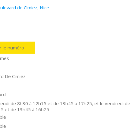
ulevard de Cimiez, Nice
er le numéro
imes
rd De Cimiez
ord
 jeudi de 8h30 à 12h15 et de 13h45 à 17h25, et le vendredi de
15 et de 13h45 à 16h25
ble
ble