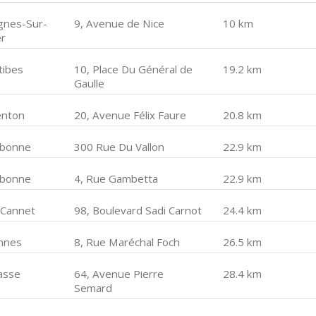
gnes-Sur-
9, Avenue de Nice
10 km
r
tibes
10, Place Du Général de
19.2 km
Gaulle
nton
20, Avenue Félix Faure
20.8 km
lbonne
300 Rue Du Vallon
22.9 km
lbonne
4, Rue Gambetta
22.9 km
 Cannet
98, Boulevard Sadi Carnot
24.4 km
nnes
8, Rue Maréchal Foch
26.5 km
asse
64, Avenue Pierre
28.4 km
Semard