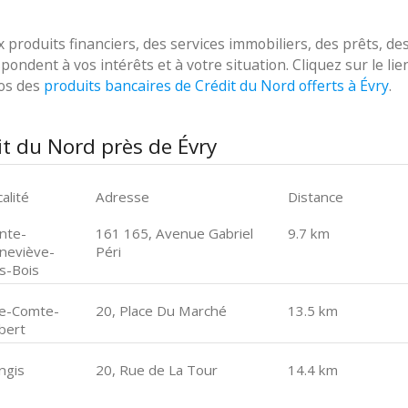
roduits financiers, des services immobiliers, des prêts, de
ondent à vos intérêts et à votre situation. Cliquez sur le lie
pos des
produits bancaires de Crédit du Nord offerts à Évry
.
t du Nord près de Évry
alité
Adresse
Distance
inte-
161 165, Avenue Gabriel
9.7 km
neviève-
Péri
s-Bois
ie-Comte-
20, Place Du Marché
13.5 km
bert
ngis
20, Rue de La Tour
14.4 km