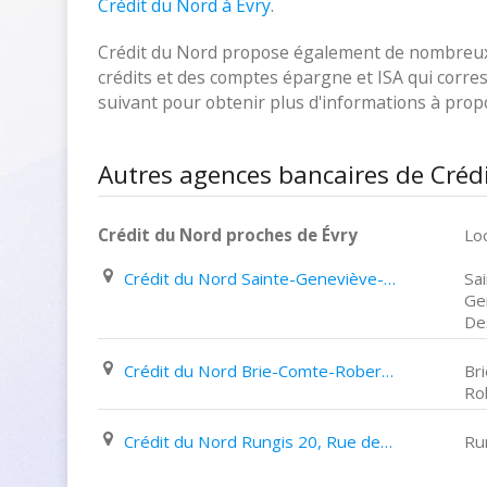
Crédit du Nord à Évry
.
Crédit du Nord propose également de nombreux p
crédits et des comptes épargne et ISA qui corresp
suivant pour obtenir plus d'informations à pro
Autres agences bancaires de Crédi
Crédit du Nord proches de Évry
Loc
Crédit du Nord Sainte-Geneviève-Des-Bois 161 165, Avenue Gabriel Péri
Sa
Ge
De
Crédit du Nord Brie-Comte-Robert 20, Place Du Marché
Br
Ro
Crédit du Nord Rungis 20, Rue de La Tour
Ru