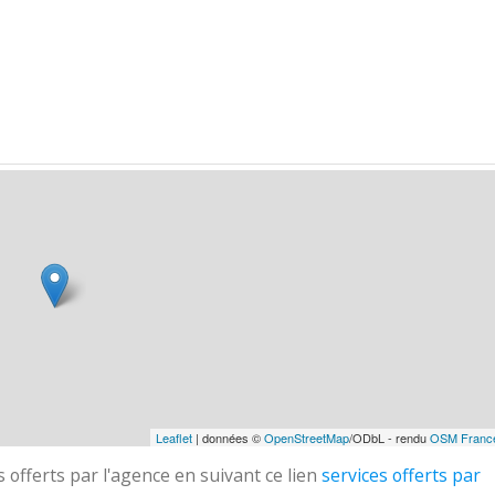
Leaflet
| données ©
OpenStreetMap
/ODbL - rendu
OSM Franc
 offerts par l'agence en suivant ce lien
services offerts par