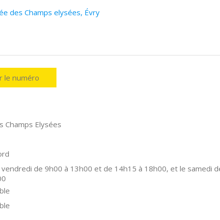
llée des Champs elysées, Évry
er le numéro
es Champs Elysées
ord
 vendredi de 9h00 à 13h00 et de 14h15 à 18h00, et le samedi d
00
ble
ble