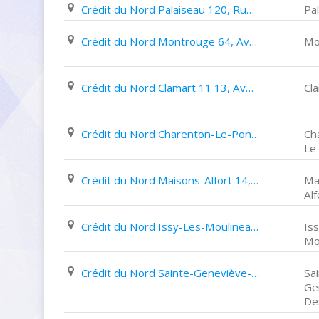
Crédit du Nord Palaiseau 120, Rue de Paris
Pa
Crédit du Nord Montrouge 64, Avenue de La République
Mo
Crédit du Nord Clamart 11 13, Avenue Jean Jaurès
Cl
Crédit du Nord Charenton-Le-Pont 8, Avenue Jean Jaurès
Ch
Le
Crédit du Nord Maisons-Alfort 14, Avenue de La République
Ma
Alf
Crédit du Nord Issy-Les-Moulineaux 22, Rue Ernest Renan
Is
Mo
Crédit du Nord Sainte-Geneviève-Des-Bois 161 165, Avenue Gabriel Péri
Sa
Ge
De