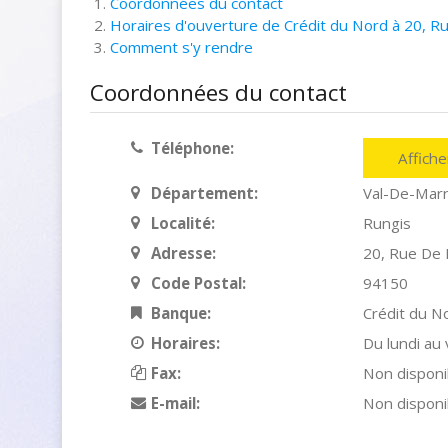
Coordonnées du contact
Horaires d'ouverture de Crédit du Nord à 20, R
Comment s'y rendre
Coordonnées du contact
Téléphone:
Affich
Département:
Val-De-Mar
Localité:
Rungis
Adresse:
20, Rue De 
Code Postal:
94150
Banque:
Crédit du N
Horaires:
Du lundi au
Fax:
Non disponi
E-mail:
Non disponi