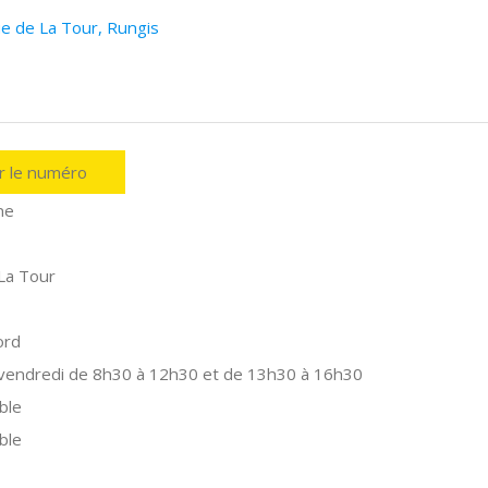
ue de La Tour, Rungis
er le numéro
ne
La Tour
ord
 vendredi de 8h30 à 12h30 et de 13h30 à 16h30
ble
ble