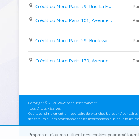
Crédit du Nord Paris 79, Rue La Fontaine
Par
Crédit du Nord Paris 101, Avenue Philippe Auguste
Par
Crédit du Nord Paris 59, Boulevard Haussmann
Par
Crédit du Nord Paris 170, Avenue de Versailles
Par
Copyright © 2026 www.banquesenfrance.fr
Tous Droits Réservés.
Ce site est simplement un répertoire de branches bureaux / bancaires e
des erreurs ou des omissions dans les informations que nous fourniss
Propres et d'autres utilisent des cookies pour améliorer 