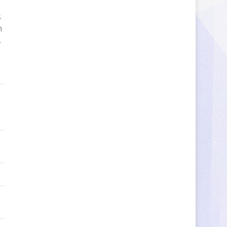
s
n
.