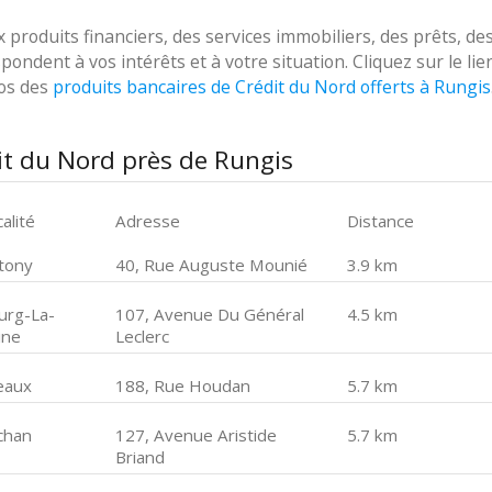
roduits financiers, des services immobiliers, des prêts, de
ondent à vos intérêts et à votre situation. Cliquez sur le lie
pos des
produits bancaires de Crédit du Nord offerts à Rungis
it du Nord près de Rungis
alité
Adresse
Distance
tony
40, Rue Auguste Mounié
3.9 km
urg-La-
107, Avenue Du Général
4.5 km
ine
Leclerc
eaux
188, Rue Houdan
5.7 km
chan
127, Avenue Aristide
5.7 km
Briand