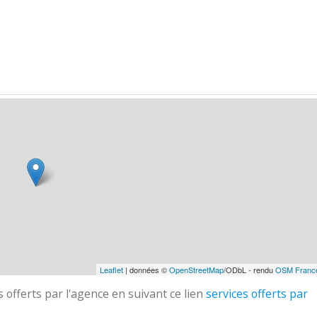
Leaflet
| données ©
OpenStreetMap
/ODbL - rendu
OSM Franc
 offerts par l'agence en suivant ce lien
services offerts par