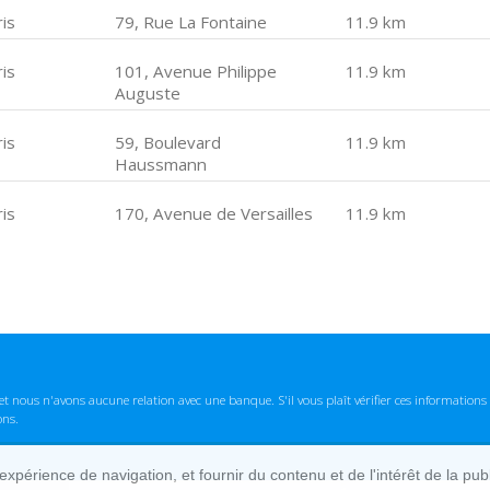
is
79, Rue La Fontaine
11.9 km
is
101, Avenue Philippe
11.9 km
Auguste
is
59, Boulevard
11.9 km
Haussmann
is
170, Avenue de Versailles
11.9 km
t nous n'avons aucune relation avec une banque. S'il vous plaît vérifier ces informatio
ons.
lexpérience de navigation, et fournir du contenu et de l'intérêt de la pu