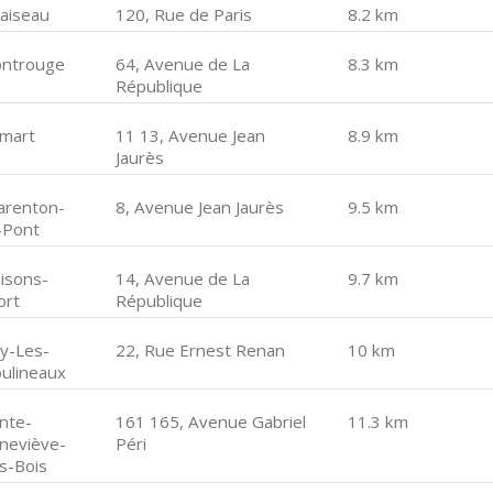
laiseau
120, Rue de Paris
8.2 km
ntrouge
64, Avenue de La
8.3 km
République
amart
11 13, Avenue Jean
8.9 km
Jaurès
arenton-
8, Avenue Jean Jaurès
9.5 km
-Pont
isons-
14, Avenue de La
9.7 km
ort
République
sy-Les-
22, Rue Ernest Renan
10 km
ulineaux
inte-
161 165, Avenue Gabriel
11.3 km
neviève-
Péri
s-Bois