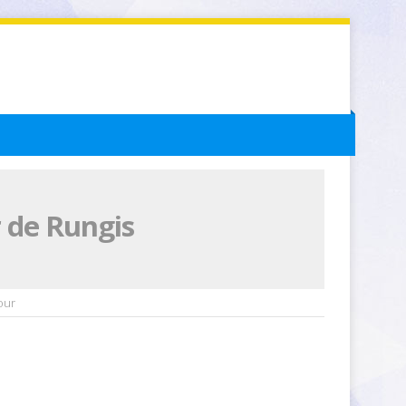
r de Rungis
our