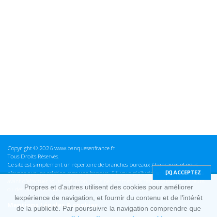
Copyright © 2026 www.banquesenfrance.fr
Tous Droits Réservés.
Ce site est simplement un répertoire de branches bureaux / bancaires et nous
n'avons aucune relation avec une banque. S'il vous plaît vérifier ces informations
avant d'effectuer toute opération, nous ne sommes pas responsables des erreurs
Propres et d'autres utilisent des cookies pour améliorer
ou des omissions dans les informations que nous fournissons.
lexpérience de navigation, et fournir du contenu et de l'intérêt
Mentions Légales & cookies
de la publicité. Par poursuivre la navigation comprendre que