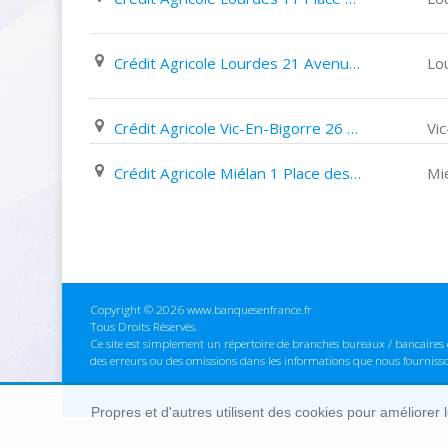
Crédit Agricole Lourdes 21 Avenue Alexandre Marqui
Lo
Crédit Agricole Vic-En-Bigorre 26 Boulevard D'alsace
Vi
Crédit Agricole Miélan 1 Place des Promenades
Mi
Copyright © 2026 www.banquesenfrance.fr
Tous Droits Réservés.
Ce site est simplement un répertoire de branches bureaux / bancaires e
des erreurs ou des omissions dans les informations que nous fourniss
Propres et d'autres utilisent des cookies pour améliorer 