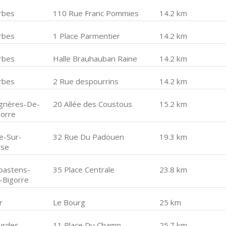
rbes
110 Rue Franc Pommies
14.2 km
rbes
1 Place Parmentier
14.2 km
rbes
Halle Brauhauban Raine
14.2 km
rbes
2 Rue despourrins
14.2 km
gnères-De-
20 Allée des Coustous
15.2 km
gorre
ie-Sur-
32 Rue Du Padouen
19.3 km
ïse
bastens-
35 Place Centrale
23.8 km
-Bigorre
r
Le Bourg
25 km
urdes
11 Place Du Champ
25.7 km