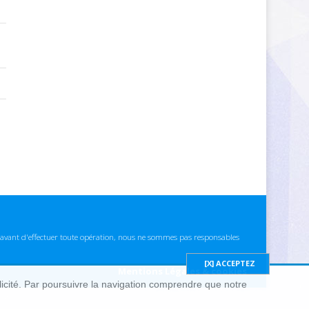
ns avant d'effectuer toute opération, nous ne sommes pas responsables
Mentions Légales & cookies
blicité. Par poursuivre la navigation comprendre que notre