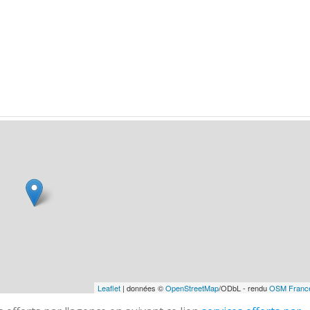
Leaflet
| données ©
OpenStreetMap
/ODbL - rendu
OSM Franc