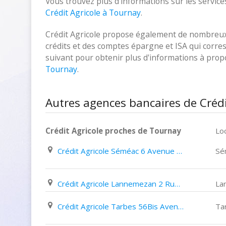
Vous trouvez plus d'informations sur les services
Crédit Agricole à Tournay
.
Crédit Agricole propose également de nombreux p
crédits et des comptes épargne et ISA qui corresp
suivant pour obtenir plus d'informations à pro
Tournay
.
Autres agences bancaires de Crédi
Crédit Agricole proches de Tournay
Loc
Crédit Agricole Séméac 6 Avenue François Mitterrand
Sé
Crédit Agricole Lannemezan 2 Rue Victor Hugo
La
Crédit Agricole Tarbes 56Bis Avenue Alsace Lorraine
Ta