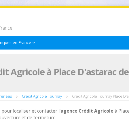
France
nques en France
it Agricole à Place D'astarac d
yrénées
Crédit Agricole Tournay
Crédit Agricole Tournay Place D'a
 pour localiser et contacter l'
agence
Crédit Agricole
à Plac
ouverture et de fermeture.