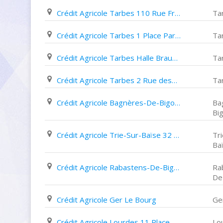
Crédit Agricole Tarbes 110 Rue Franc Pommies
Ta
Crédit Agricole Tarbes 1 Place Parmentier
Ta
Crédit Agricole Tarbes Halle Brauhauban Raine
Ta
Crédit Agricole Tarbes 2 Rue despourrins
Ta
Crédit Agricole Bagnères-De-Bigorre 20 Allée des Coustous
Ba
Bi
Crédit Agricole Trie-Sur-Baïse 32 Rue Du Padouen
Tr
Ba
Crédit Agricole Rabastens-De-Bigorre 35 Place Centrale
Ra
De
Crédit Agricole Ger Le Bourg
Ge
Crédit Agricole Lourdes 11 Place Du Champ Commun
Lo