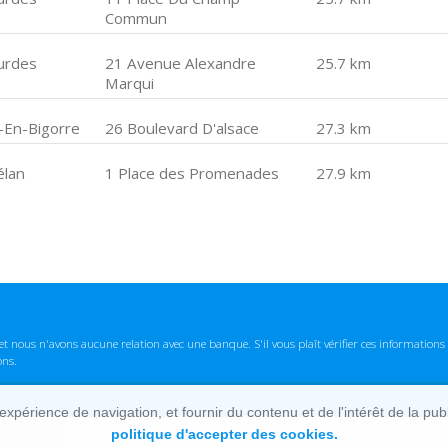
Commun
urdes
21 Avenue Alexandre
25.7 km
Marqui
c-En-Bigorre
26 Boulevard D'alsace
27.3 km
élan
1 Place des Promenades
27.9 km
t nous n'avons aucune relation avec une banque. S'il vous plaît vérifier ces informatio
ons.
lexpérience de navigation, et fournir du contenu et de l'intérêt de la pu
politique d'accepter des cookies.