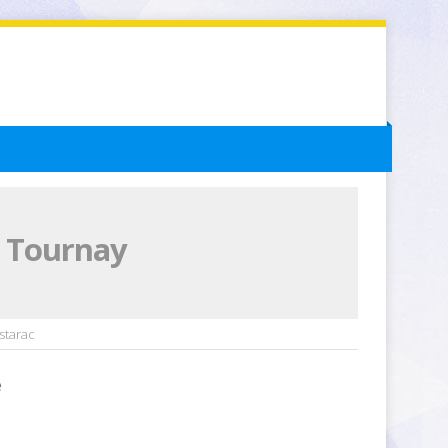
e Tournay
starac
e