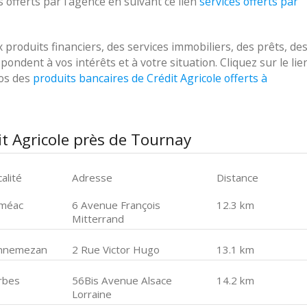
 offerts par l'agence en suivant ce lien
services offerts par
roduits financiers, des services immobiliers, des prêts, de
ondent à vos intérêts et à votre situation. Cliquez sur le lie
pos des
produits bancaires de Crédit Agricole offerts à
t Agricole près de Tournay
alité
Adresse
Distance
méac
6 Avenue François
12.3 km
Mitterrand
nnemezan
2 Rue Victor Hugo
13.1 km
rbes
56Bis Avenue Alsace
14.2 km
Lorraine