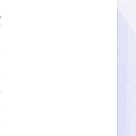
s
n
.