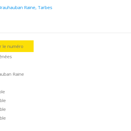
 Brauhauban Raine, Tarbes
er le numéro
énées
auban Raine
ole
ble
ble
ble