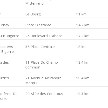
Mitterrand
r
Le Bourg
11 km
urnay
Place D'astarac
14.2 km
c-En-Bigorre
26 Boulevard D'alsace
17.2 km
bastens-
35 Place Centrale
18 km
-Bigorre
urdes
11 Place Du Champ
18.4 km
Commun
urdes
21 Avenue Alexandre
18.4 km
Marqui
gnères-De-
20 Allée des Coustous
19.3 km
gorre