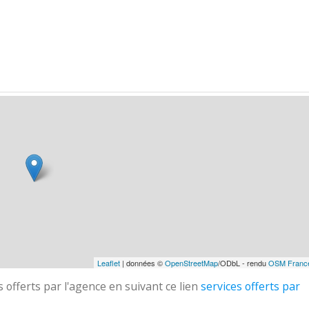
Leaflet
| données ©
OpenStreetMap
/ODbL - rendu
OSM Franc
 offerts par l'agence en suivant ce lien
services offerts par