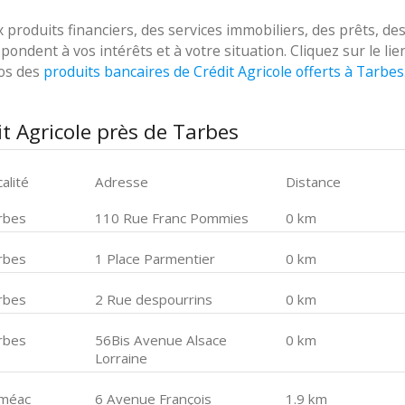
roduits financiers, des services immobiliers, des prêts, de
ondent à vos intérêts et à votre situation. Cliquez sur le lie
pos des
produits bancaires de Crédit Agricole offerts à Tarbes
t Agricole près de Tarbes
alité
Adresse
Distance
rbes
110 Rue Franc Pommies
0 km
rbes
1 Place Parmentier
0 km
rbes
2 Rue despourrins
0 km
rbes
56Bis Avenue Alsace
0 km
Lorraine
méac
6 Avenue François
1.9 km