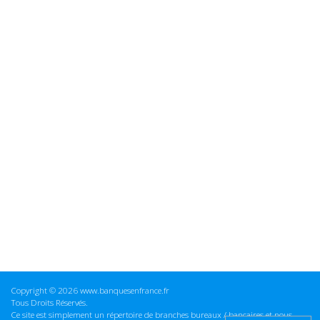
Copyright © 2026 www.banquesenfrance.fr
Tous Droits Réservés.
Ce site est simplement un répertoire de branches bureaux / bancaires et nous