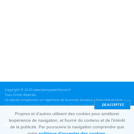
Copyright © 2026 www.banquesenfrance.fr
Tous Droits Réservés.
Ce site est simplement un répertoire de branches bureaux / bancaires et nous
n'avons aucune relation avec une banque. S'il vous plaît vérifier ces informations
avant d'effectuer toute opération, nous ne sommes pas responsables des erreurs
Propres et d'autres utilisent des cookies pour améliorer
ou des omissions dans les informations que nous fournissons.
lexpérience de navigation, et fournir du contenu et de l'intérêt
Mentions Légales & cookies
de la publicité. Par poursuivre la navigation comprendre que
notre
politique d'accepter des cookies.