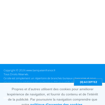
Copyright © 2026 www.banquesenfrance.fr
Tous Droits Réservés.
Ce site est simplement un répertoire de branches bureaux / bancaires et nous
n'avons aucune relation avec une banque. S'il vous plaît vérifier ces informations
avant d'effectuer toute opération, nous ne sommes pas responsables des erreurs
Propres et d'autres utilisent des cookies pour améliorer
ou des omissions dans les informations que nous fournissons.
lexpérience de navigation, et fournir du contenu et de l'intérêt
Mentions Légales & cookies
de la publicité. Par poursuivre la navigation comprendre que
notre
politique d'accepter des cookies.