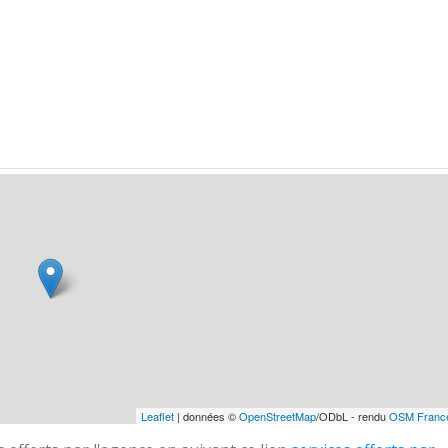
Leaflet
| données ©
OpenStreetMap
/ODbL - rendu
OSM Franc