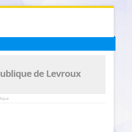
publique de Levroux
lique