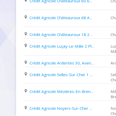
Crédit Agricole Châteauroux 60 62 Avenue Charles de Gaulle
Ch
Crédit Agricole Châteauroux 68 Avenue Pierre de Coubertin
Ch
Crédit Agricole Châteauroux 18 20 Place Gambetta
Ch
Crédit Agricole Luçay-Le-Mâle 2 Place de Verdun
Lu
Mâ
Crédit Agricole Ardentes 30, Avenue de Verdun
Ar
Crédit Agricole Selles-Sur-Cher 1 Avenue Aristide Briand
Sel
Ch
Crédit Agricole Mézières-En-Brenne 7 Place Du Général de Gaulle
Mé
Br
Crédit Agricole Noyers-Sur-Cher 3, Rue Nouvelle
No
Ch