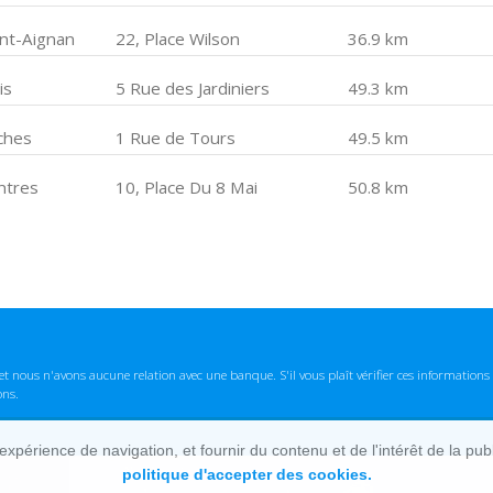
int-Aignan
22, Place Wilson
36.9 km
is
5 Rue des Jardiniers
49.3 km
ches
1 Rue de Tours
49.5 km
ntres
10, Place Du 8 Mai
50.8 km
t nous n'avons aucune relation avec une banque. S'il vous plaît vérifier ces informatio
ons.
lexpérience de navigation, et fournir du contenu et de l'intérêt de la pu
politique d'accepter des cookies.