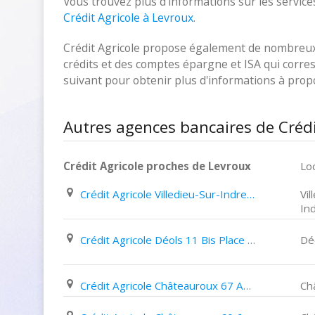
Vous trouvez plus d'informations sur les services
Crédit Agricole à Levroux
.
Crédit Agricole propose également de nombreux p
crédits et des comptes épargne et ISA qui corresp
suivant pour obtenir plus d'informations à pro
Autres agences bancaires de Crédi
Crédit Agricole proches de Levroux
Loc
Crédit Agricole Villedieu-Sur-Indre 43 Bis Rue Du Général de Gaulle
Vil
In
Crédit Agricole Déols 11 Bis Place de La République
Dé
Crédit Agricole Châteauroux 67 Avenue des Marins
Ch