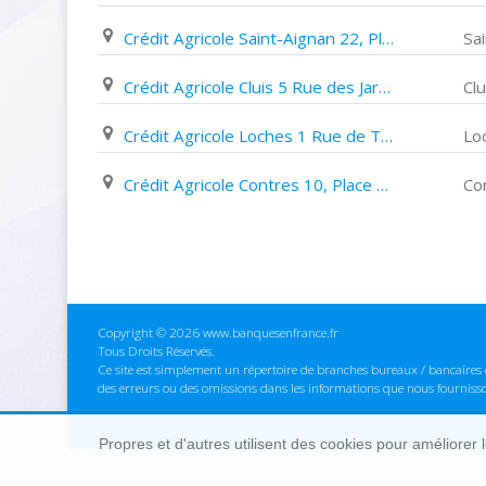
Crédit Agricole Saint-Aignan 22, Place Wilson
Sa
Crédit Agricole Cluis 5 Rue des Jardiniers
Clu
Crédit Agricole Loches 1 Rue de Tours
Lo
Crédit Agricole Contres 10, Place Du 8 Mai
Co
Copyright © 2026 www.banquesenfrance.fr
Tous Droits Réservés.
Ce site est simplement un répertoire de branches bureaux / bancaires e
des erreurs ou des omissions dans les informations que nous fourniss
Propres et d'autres utilisent des cookies pour améliorer 