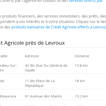
 offerts par l'agence en suivant ce lien
services offerts par
roduits financiers, des services immobiliers, des prêts, de
ondent à vos intérêts et à votre situation. Cliquez sur le lie
pos des
produits bancaires de Crédit Agricole offerts à Levrou
t Agricole près de Levroux
alité
Adresse
Distance
ledieu-Sur-
43 Bis Rue Du Général de
15.8 km
dre
Gaulle
ols
11 Bis Place de La
18 km
République
âteauroux
67 Avenue des Marins
19.2 km