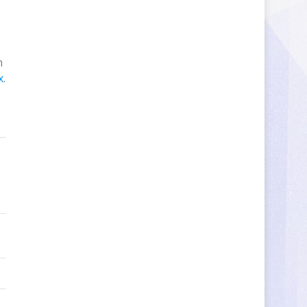
s
n
x
.