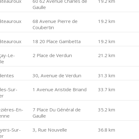
âteauroux
60 62 Avenue Charles de
19.2 km
Gaulle
âteauroux
68 Avenue Pierre de
19.2 km
Coubertin
âteauroux
18 20 Place Gambetta
19.2 km
çay-Le-
2 Place de Verdun
21.2 km
le
dentes
30, Avenue de Verdun
31.3 km
les-Sur-
1 Avenue Aristide Briand
33.7 km
er
zières-En-
7 Place Du Général de
35.2 km
enne
Gaulle
yers-Sur-
3, Rue Nouvelle
36.8 km
er