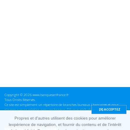
Copyright © 2026 www.banquesenfrance.fr
Tous Droits Réservés.
Ce site est simplement un répertoire de branches bureaux / bancaires et nous
n'avons aucune relation avec une banque. S'il vous plaît vérifier ces informations
avant d'effectuer toute opération, nous ne sommes pas responsables des erreurs
Propres et d'autres utilisent des cookies pour améliorer
ou des omissions dans les informations que nous fournissons.
lexpérience de navigation, et fournir du contenu et de l'intérêt
Mentions Légales & cookies