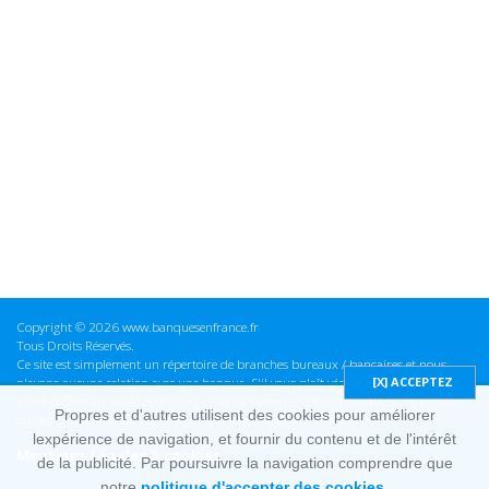
Copyright © 2026 www.banquesenfrance.fr
Tous Droits Réservés.
Ce site est simplement un répertoire de branches bureaux / bancaires et nous
n'avons aucune relation avec une banque. S'il vous plaît vérifier ces informations
avant d'effectuer toute opération, nous ne sommes pas responsables des erreurs
Propres et d'autres utilisent des cookies pour améliorer
ou des omissions dans les informations que nous fournissons.
lexpérience de navigation, et fournir du contenu et de l'intérêt
Mentions Légales & cookies
de la publicité. Par poursuivre la navigation comprendre que
notre
politique d'accepter des cookies.