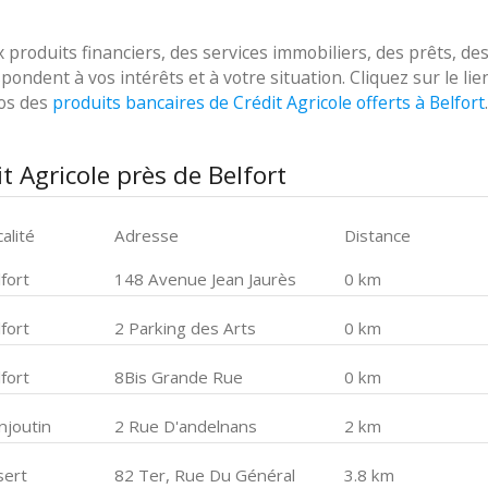
roduits financiers, des services immobiliers, des prêts, de
ondent à vos intérêts et à votre situation. Cliquez sur le lie
pos des
produits bancaires de Crédit Agricole offerts à Belfort
.
 Agricole près de Belfort
alité
Adresse
Distance
fort
148 Avenue Jean Jaurès
0 km
fort
2 Parking des Arts
0 km
fort
8Bis Grande Rue
0 km
njoutin
2 Rue D'andelnans
2 km
sert
82 Ter, Rue Du Général
3.8 km