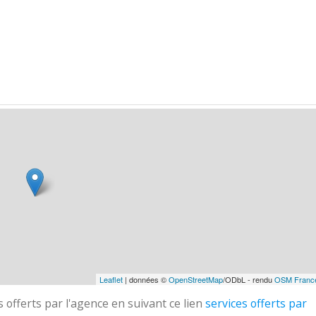
Leaflet
| données ©
OpenStreetMap
/ODbL - rendu
OSM Franc
 offerts par l'agence en suivant ce lien
services offerts par