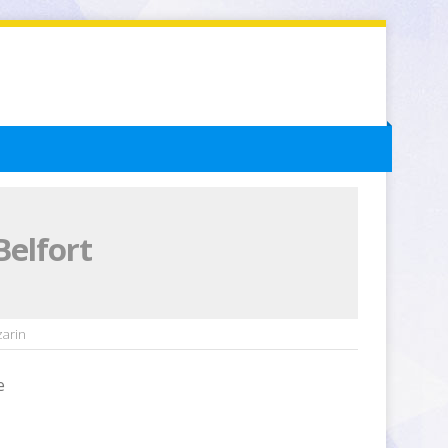
Belfort
zarin
e