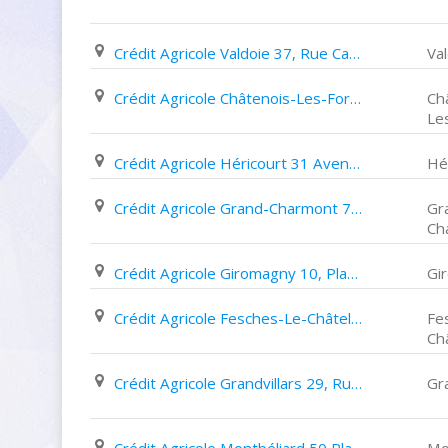
Crédit Agricole Valdoie 37, Rue Carnot
Va
Crédit Agricole Châtenois-Les-Forges 74 Rue Du Général de Gaulle
Ch
Le
Crédit Agricole Héricourt 31 Avenue Léon Jouhaux
Hé
Crédit Agricole Grand-Charmont 7 Rue de Sochaux
Gr
Ch
Crédit Agricole Giromagny 10, Place des Mineurs
Gi
Crédit Agricole Fesches-Le-Châtel 5 Rue Du 8 Mai
Fe
Ch
Crédit Agricole Grandvillars 29, Rue Du Général Leclerc
Gra