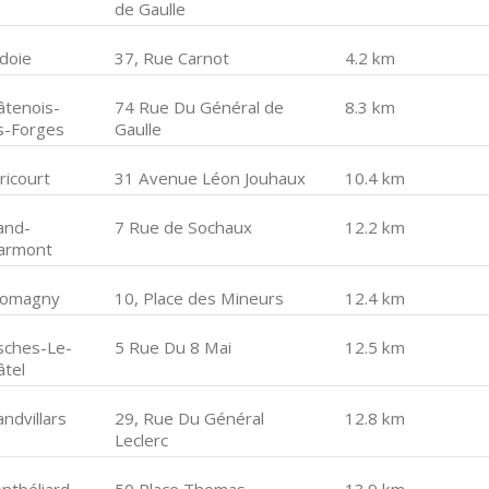
de Gaulle
ldoie
37, Rue Carnot
4.2 km
âtenois-
74 Rue Du Général de
8.3 km
s-Forges
Gaulle
ricourt
31 Avenue Léon Jouhaux
10.4 km
and-
7 Rue de Sochaux
12.2 km
armont
romagny
10, Place des Mineurs
12.4 km
sches-Le-
5 Rue Du 8 Mai
12.5 km
âtel
ndvillars
29, Rue Du Général
12.8 km
Leclerc