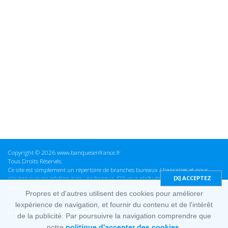
Copyright © 2026 www.banquesenfrance.fr
Tous Droits Réservés.
Ce site est simplement un répertoire de branches bureaux / bancaires et nous
n'avons aucune relation avec une banque. S'il vous plaît vérifier ces informations
avant d'effectuer toute opération, nous ne sommes pas responsables des erreurs
Propres et d'autres utilisent des cookies pour améliorer
ou des omissions dans les informations que nous fournissons.
lexpérience de navigation, et fournir du contenu et de l'intérêt
Mentions Légales & cookies
de la publicité. Par poursuivre la navigation comprendre que
notre
politique d'accepter des cookies.