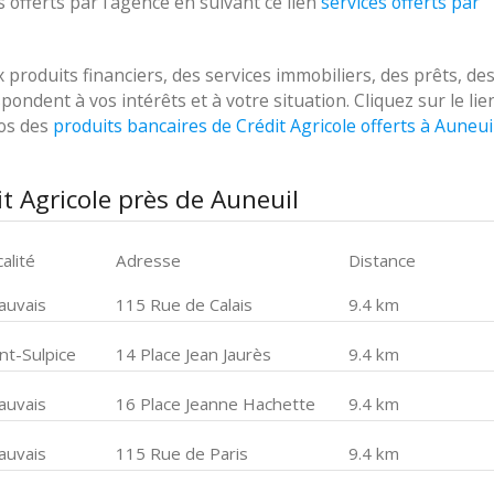
 offerts par l'agence en suivant ce lien
services offerts par
roduits financiers, des services immobiliers, des prêts, de
ondent à vos intérêts et à votre situation. Cliquez sur le lie
pos des
produits bancaires de Crédit Agricole offerts à Auneui
t Agricole près de Auneuil
alité
Adresse
Distance
auvais
115 Rue de Calais
9.4 km
nt-Sulpice
14 Place Jean Jaurès
9.4 km
auvais
16 Place Jeanne Hachette
9.4 km
auvais
115 Rue de Paris
9.4 km