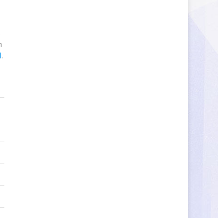
s
n
l
.