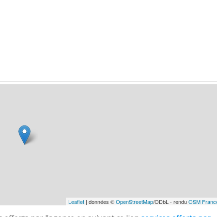
Leaflet
| données ©
OpenStreetMap
/ODbL - rendu
OSM Franc