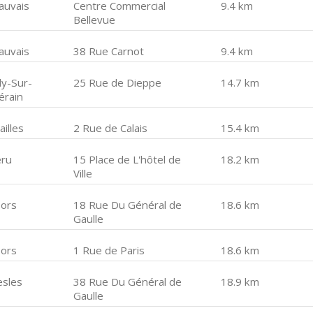
auvais
Centre Commercial
9.4 km
Bellevue
auvais
38 Rue Carnot
9.4 km
ly-Sur-
25 Rue de Dieppe
14.7 km
érain
illes
2 Rue de Calais
15.4 km
ru
15 Place de L'hôtel de
18.2 km
Ville
sors
18 Rue Du Général de
18.6 km
Gaulle
sors
1 Rue de Paris
18.6 km
esles
38 Rue Du Général de
18.9 km
Gaulle