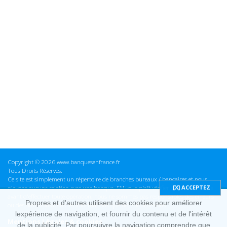
Copyright © 2026 www.banquesenfrance.fr
Tous Droits Réservés.
Ce site est simplement un répertoire de branches bureaux / bancaires et nous
n'avons aucune relation avec une banque. S'il vous plaît vérifier ces informations
avant d'effectuer toute opération, nous ne sommes pas responsables des erreurs
Propres et d'autres utilisent des cookies pour améliorer
ou des omissions dans les informations que nous fournissons.
lexpérience de navigation, et fournir du contenu et de l'intérêt
Mentions Légales & cookies
de la publicité. Par poursuivre la navigation comprendre que