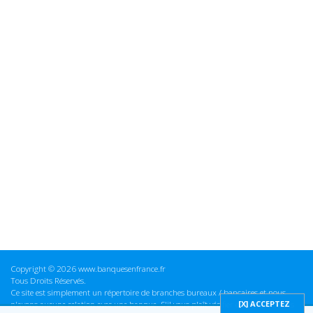
Copyright © 2026 www.banquesenfrance.fr
Tous Droits Réservés.
Ce site est simplement un répertoire de branches bureaux / bancaires et nous
n'avons aucune relation avec une banque. S'il vous plaît vérifier ces informations