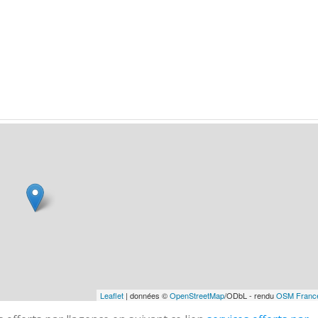
Leaflet
| données ©
OpenStreetMap
/ODbL - rendu
OSM Franc