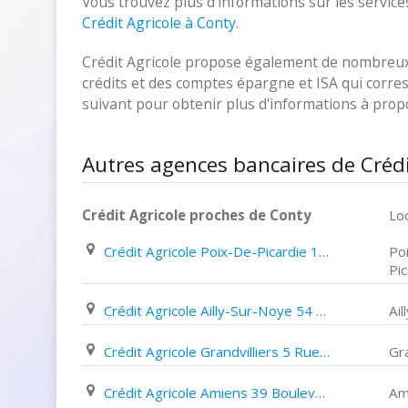
Vous trouvez plus d'informations sur les services
Crédit Agricole à Conty
.
Crédit Agricole propose également de nombreux p
crédits et des comptes épargne et ISA qui corresp
suivant pour obtenir plus d'informations à pro
Autres agences bancaires de Crédi
Crédit Agricole proches de Conty
Loc
Crédit Agricole Poix-De-Picardie 15 Place de La République
Po
Pic
Crédit Agricole Ailly-Sur-Noye 54 Rue Sadi Carnot
Ai
Crédit Agricole Grandvilliers 5 Rue de Rouen
Gra
Crédit Agricole Amiens 39 Boulevard Maignan Larivière
Am