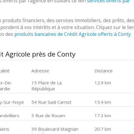
 offerts par l'agence en suivant ce lien
services offerts par
roduits financiers, des services immobiliers, des prêts, de
ondent à vos intérêts et à votre situation. Cliquez sur le lie
pos des
produits bancaires de Crédit Agricole offerts à Conty
.
t Agricole près de Conty
alité
Adresse
Distance
ix-De-
15 Place de La
12.9 km
ardie
République
lly-Sur-Noye
54 Rue Sadi Carnot
15.4 km
ndvilliers
5 Rue de Rouen
17.3 km
iens
39 Boulevard Maignan
20.7 km