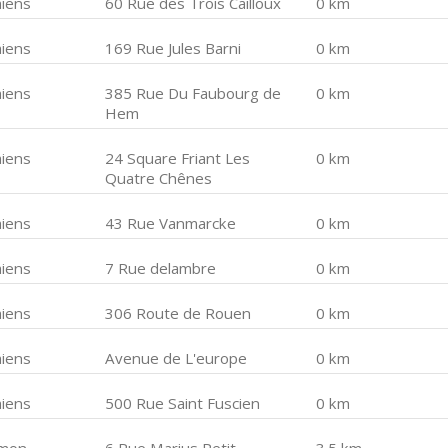
iens
60 Rue des Trois Cailloux
0 km
iens
169 Rue Jules Barni
0 km
iens
385 Rue Du Faubourg de
0 km
Hem
iens
24 Square Friant Les
0 km
Quatre Chênes
iens
43 Rue Vanmarcke
0 km
iens
7 Rue delambre
0 km
iens
306 Route de Rouen
0 km
iens
Avenue de L'europe
0 km
iens
500 Rue Saint Fuscien
0 km