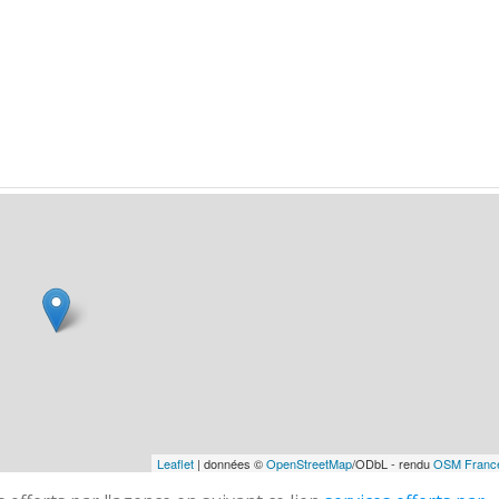
Leaflet
| données ©
OpenStreetMap
/ODbL - rendu
OSM Franc