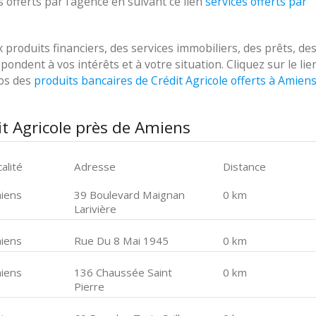
 offerts par l'agence en suivant ce lien
services offerts par
roduits financiers, des services immobiliers, des prêts, de
ondent à vos intérêts et à votre situation. Cliquez sur le lie
pos des
produits bancaires de Crédit Agricole offerts à Amien
t Agricole près de Amiens
alité
Adresse
Distance
iens
39 Boulevard Maignan
0 km
Larivière
iens
Rue Du 8 Mai 1945
0 km
iens
136 Chaussée Saint
0 km
Pierre