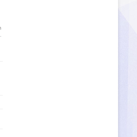
s
n
s
.