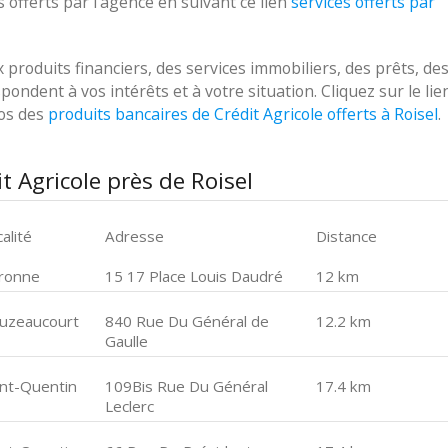
 offerts par l'agence en suivant ce lien
services offerts par
roduits financiers, des services immobiliers, des prêts, de
ondent à vos intérêts et à votre situation. Cliquez sur le lie
pos des
produits bancaires de Crédit Agricole offerts à Roisel
.
t Agricole près de Roisel
alité
Adresse
Distance
ronne
15 17 Place Louis Daudré
12 km
uzeaucourt
840 Rue Du Général de
12.2 km
Gaulle
int-Quentin
109Bis Rue Du Général
17.4 km
Leclerc