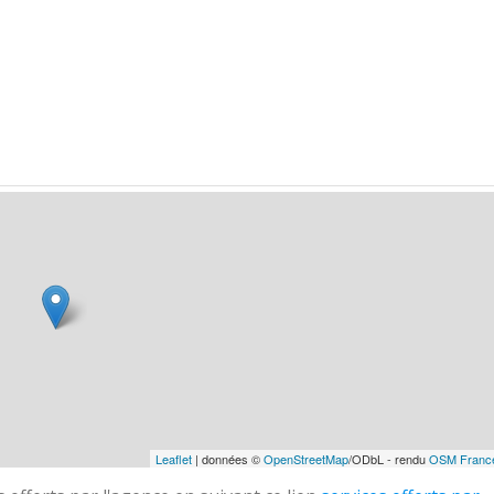
Leaflet
| données ©
OpenStreetMap
/ODbL - rendu
OSM Franc