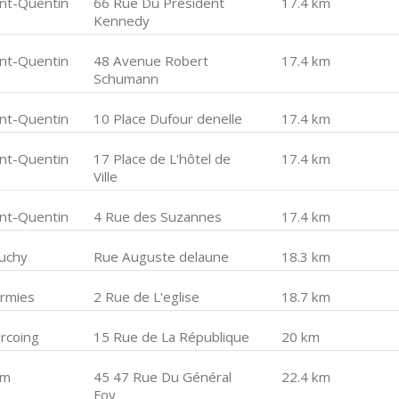
int-Quentin
66 Rue Du Président
17.4 km
Kennedy
int-Quentin
48 Avenue Robert
17.4 km
Schumann
int-Quentin
10 Place Dufour denelle
17.4 km
int-Quentin
17 Place de L'hôtel de
17.4 km
Ville
int-Quentin
4 Rue des Suzannes
17.4 km
uchy
Rue Auguste delaune
18.3 km
rmies
2 Rue de L'eglise
18.7 km
rcoing
15 Rue de La République
20 km
am
45 47 Rue Du Général
22.4 km
Foy