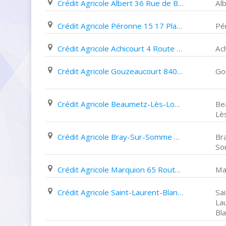
Crédit Agricole Albert 36 Rue de Birmingham
Al
Crédit Agricole Péronne 15 17 Place Louis Daudré
Pé
Crédit Agricole Achicourt 4 Route de Bapaume
Ac
Crédit Agricole Gouzeaucourt 840 Rue Du Général de Gaulle
Go
Crédit Agricole Beaumetz-Lès-Loges 25 Route Nationale
Be
Lè
Crédit Agricole Bray-Sur-Somme 8 Rue Pasteur
Br
S
Crédit Agricole Marquion 65 Route Nationale
Ma
Crédit Agricole Saint-Laurent-Blangy 5 7 Rue de Versailles
Sai
La
Bl