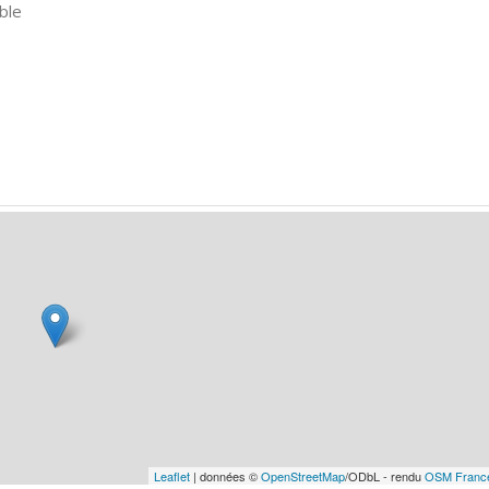
ble
Leaflet
| données ©
OpenStreetMap
/ODbL - rendu
OSM Franc