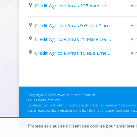
Crédit Agricole Arras 225 Avenue Winston Churchill
Ar
Crédit Agricole Arras 9 Grand Place
Ar
Crédit Agricole Arras 21 Place Courbet
Ar
Crédit Agricole Arras 15 Rue Ernestale
Ar
Copyright © 2026 www.banquesenfrance.fr
Tous Droits Réservés.
Ce site est simplement un répertoire de branches bureaux / bancaires e
des erreurs ou des omissions dans les informations que nous fourniss
Propres et d'autres utilisent des cookies pour améliorer 