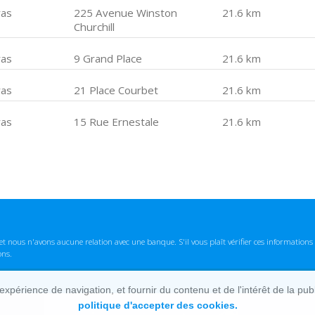
ras
225 Avenue Winston
21.6 km
Churchill
ras
9 Grand Place
21.6 km
ras
21 Place Courbet
21.6 km
ras
15 Rue Ernestale
21.6 km
t nous n'avons aucune relation avec une banque. S'il vous plaît vérifier ces informatio
ons.
lexpérience de navigation, et fournir du contenu et de l'intérêt de la pu
politique d'accepter des cookies.