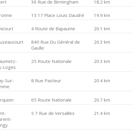
bert
36 Rue de Birmingham
18.2 km
ronne
15 17 Place Louis Daudré
19.9 km
hicourt
4 Route de Bapaume
20.1 km
uzeaucourt
840 Rue Du Général de
20.3 km
Gaulle
aumetz-
25 Route Nationale
20.3 km
s-Loges
ay-Sur-
8 Rue Pasteur
20.4 km
omme
rquion
65 Route Nationale
20.7 km
nt-
5 7 Rue de Versailles
21.4 km
urent-
angy