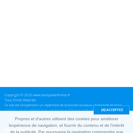
Copyright © 2026 www.banquesenfrance.fr
Tous Droits Réservés.
Ce site est simplement un répertoire de branches bureaux / bancaires et nous
n'avons aucune relation avec une banque. S'il vous plaît vérifier ces informations
avant d'effectuer toute opération, nous ne sommes pas responsables des erreurs
Propres et d'autres utilisent des cookies pour améliorer
ou des omissions dans les informations que nous fournissons.
lexpérience de navigation, et fournir du contenu et de l'intérêt
Mentions Légales & cookies
de la publicité. Par poursuivre la navigation comprendre que