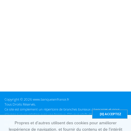
Copyright © 2026 www.banquesenfrance.fr
Tous Droits Réservés.
Ce site est simplement un répertoire de branches bureaux / bancaires et nous
n'avons aucune relation avec une banque. S'il vous plaît vérifier ces informations
avant d'effectuer toute opération, nous ne sommes pas responsables des erreurs
Propres et d'autres utilisent des cookies pour améliorer
ou des omissions dans les informations que nous fournissons.
lexpérience de navigation, et fournir du contenu et de l'intérêt