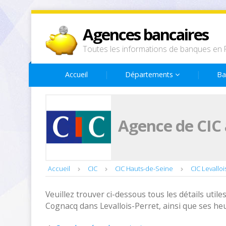
Agences bancaires
Toutes les informations de banques en 
Accueil
Départements
Ba
Agence de CIC 
Accueil
CIC
CIC Hauts-de-Seine
CIC Levalloi
Veuillez trouver ci-dessous tous les détails utiles
Cognacq dans Levallois-Perret, ainsi que ses he