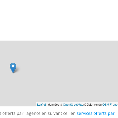
Leaflet
| données ©
OpenStreetMap
/ODbL - rendu
OSM Franc
 offerts par l'agence en suivant ce lien
services offerts par