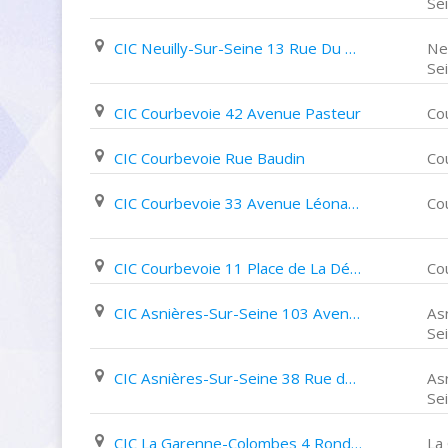
Se
CIC Neuilly-Sur-Seine 13 Rue Du Château
Neu
Se
CIC Courbevoie 42 Avenue Pasteur
Co
CIC Courbevoie Rue Baudin
Co
CIC Courbevoie 33 Avenue Léonard de Vinci
Co
CIC Courbevoie 11 Place de La Défense
Co
CIC Asnières-Sur-Seine 103 Avenue de La Marne
As
Se
CIC Asnières-Sur-Seine 38 Rue des Bourguignons
As
Se
CIC La Garenne-Colombes 4 Rond Point Du Souvenir Français
La