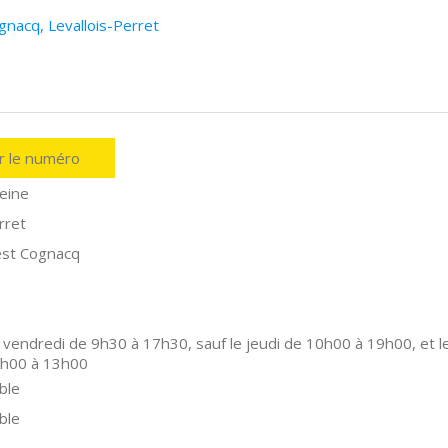
gnacq, Levallois-Perret
er le numéro
eine
rret
est Cognacq
 vendredi de 9h30 à 17h30, sauf le jeudi de 10h00 à 19h00, et l
9h00 à 13h00
ble
ble