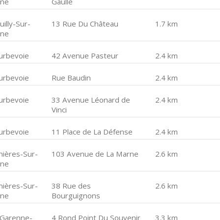
ine
Gaulle
illy-Sur-
13 Rue Du Château
1.7 km
ine
urbevoie
42 Avenue Pasteur
2.4 km
urbevoie
Rue Baudin
2.4 km
urbevoie
33 Avenue Léonard de
2.4 km
Vinci
urbevoie
11 Place de La Défense
2.4 km
nières-Sur-
103 Avenue de La Marne
2.6 km
ine
nières-Sur-
38 Rue des
2.6 km
ine
Bourguignons
 Garenne-
4 Rond Point Du Souvenir
3.3 km