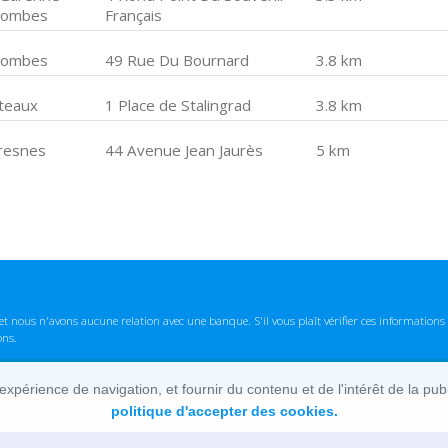
lombes
Français
lombes
49 Rue Du Bournard
3.8 km
teaux
1 Place de Stalingrad
3.8 km
resnes
44 Avenue Jean Jaurès
5 km
t nous n'avons aucune relation avec une banque. S'il vous plaît vérifier ces informatio
ons.
lexpérience de navigation, et fournir du contenu et de l'intérêt de la pu
politique d'accepter des cookies.