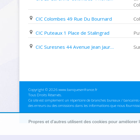
Co
CIC Colombes 49 Rue Du Bournard
Co
CIC Puteaux 1 Place de Stalingrad
Pu
CIC Suresnes 44 Avenue Jean Jaurès
Su
Copyright © 2026 www.banquesenfrance.fr
Tous Droits Réservés.
Ce site est simplement un répertoire de branches bureaux / bancaires e
des erreurs ou des omissions dans les informations que nous fourniss
Propres et d'autres utilisent des cookies pour améliorer 