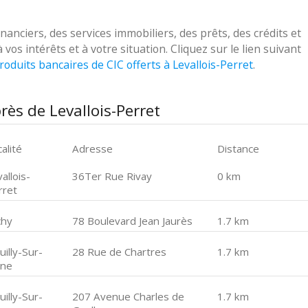
nciers, des services immobiliers, des prêts, des crédits et
s intérêts et à votre situation. Cliquez sur le lien suivant
roduits bancaires de CIC offerts à Levallois-Perret
.
rès de Levallois-Perret
alité
Adresse
Distance
allois-
36Ter Rue Rivay
0 km
rret
chy
78 Boulevard Jean Jaurès
1.7 km
illy-Sur-
28 Rue de Chartres
1.7 km
ine
illy-Sur-
207 Avenue Charles de
1.7 km