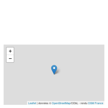
+
−
Leaflet
| données ©
OpenStreetMap
/ODbL - rendu
OSM France