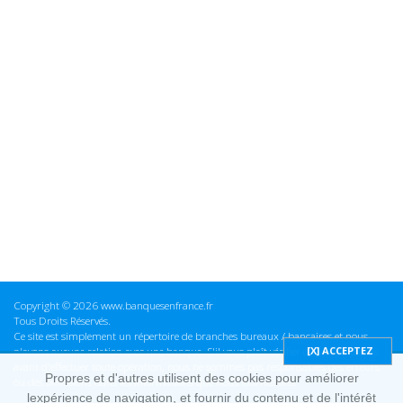
Copyright © 2026 www.banquesenfrance.fr
Tous Droits Réservés.
Ce site est simplement un répertoire de branches bureaux / bancaires et nous
n'avons aucune relation avec une banque. S'il vous plaît vérifier ces informations
avant d'effectuer toute opération, nous ne sommes pas responsables des erreurs
Propres et d'autres utilisent des cookies pour améliorer
ou des omissions dans les informations que nous fournissons.
lexpérience de navigation, et fournir du contenu et de l'intérêt