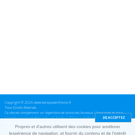
Copyright © 2026 www.banquesenfrance.fr
Tous Droits Réservés.
Ce site est simplement un répertoire de branches bureaux / bancaires et nous
n'avons aucune relation avec une banque. S'il vous plaît vérifier ces informations
avant d'effectuer toute opération, nous ne sommes pas responsables des erreurs
Propres et d'autres utilisent des cookies pour améliorer
ou des omissions dans les informations que nous fournissons.
lexpérience de navigation, et fournir du contenu et de l'intérêt