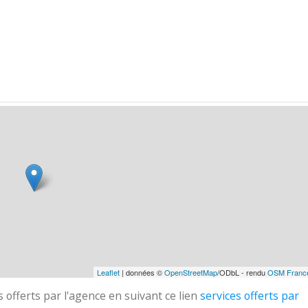
Leaflet
| données ©
OpenStreetMap
/ODbL - rendu
OSM Franc
 offerts par l'agence en suivant ce lien
services offerts par