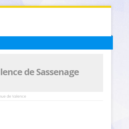
alence de Sassenage
enue de Valence