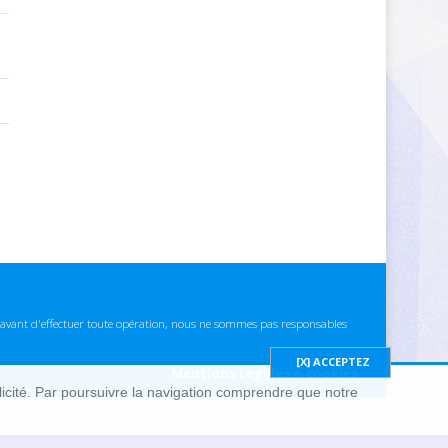
ns avant d'effectuer toute opération, nous ne sommes pas responsables
Mentions Légales & cookies
blicité. Par poursuivre la navigation comprendre que notre