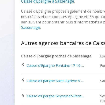
Caisse d'Epargne à Sassenage
.
Caisse d'Epargne propose également de nombreux
des crédits et des comptes épargne et ISA qui cor
lien suivant pour obtenir plus d'informations à
Sassenage
.
Autres agences bancaires de Cais
Caisse d'Epargne proches de Sassenage
Loc
Caisse d'Epargne Fontaine 17 19 Avenue Aristide Briand
Fo
Caisse d'Epargne Saint-Egrève 9 Avenue Du Général de Gaulle
Sa
Caisse d'Epargne Seyssinet-Pariset 80 Avenue de La République
Se
Pa