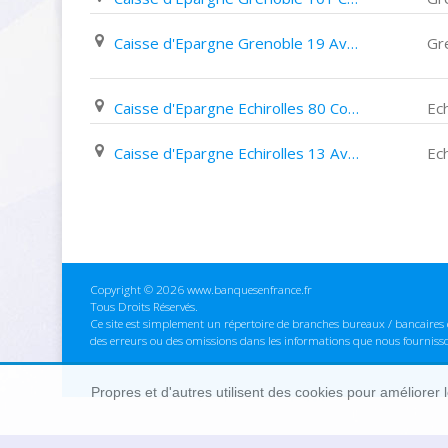
Caisse d'Epargne Grenoble 19 Avenue Du Maréchal Randon
Gr
Caisse d'Epargne Echirolles 80 Cours Jean Jaurès
Ech
Caisse d'Epargne Echirolles 13 Avenue Du 8 Mai 1945
Ech
Copyright © 2026 www.banquesenfrance.fr
Tous Droits Réservés.
Ce site est simplement un répertoire de branches bureaux / bancaires e
des erreurs ou des omissions dans les informations que nous fourniss
Propres et d'autres utilisent des cookies pour améliorer 