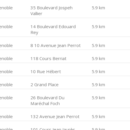
enoble
35 Boulevard Jospeh
5.9 km
Vallier
enoble
14 Boulevard Edouard
5.9 km
Rey
enoble
8 10 Avenue Jean Perrot
5.9 km
enoble
118 Cours Berriat
5.9 km
enoble
10 Rue Hébert
5.9 km
enoble
2 Grand Place
5.9 km
enoble
26 Boulevard Du
5.9 km
Maréchal Foch
enoble
132 Avenue Jean Perrot
5.9 km
enoble
101 Cours Jean Jaurès
5.9 km