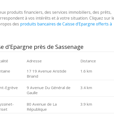
 produits financiers, des services immobiliers, des prêts,
respondent à vos intérêts et à votre situation. Cliquez sur l
 propos des
produits bancaires de Caisse d'Epargne offerts à
se d'Epargne près de Sassenage
alité
Adresse
Distance
ntaine
17 19 Avenue Aristide
1.6 km
Briand
int-Egrève
9 Avenue Du Général de
3.4 km
Gaulle
yssinet-
80 Avenue de La
3.9 km
riset
République