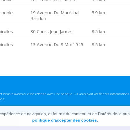
enoble
19 Avenue Du Maréchal
5.9 km
Randon
irolles
80 Cours Jean Jaurès
8.5 km
irolles
13 Avenue Du 8 Mai 1945
8.5 km
t nous n'avons aucune relation avec une banque. S'il vous plaît vérifier ces informatio
ons.
lexpérience de navigation, et fournir du contenu et de l'intérêt de la pu
politique d'accepter des cookies.