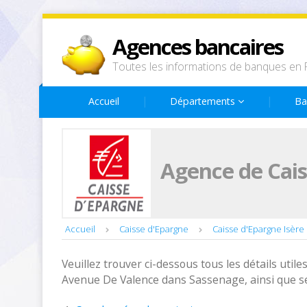
Agences bancaires
Toutes les informations de banques en 
Accueil
Départements
Ba
Agence de Cais
Accueil
Caisse d'Epargne
Caisse d'Epargne Isère
Veuillez trouver ci-dessous tous les détails utiles
Avenue De Valence dans Sassenage, ainsi que se