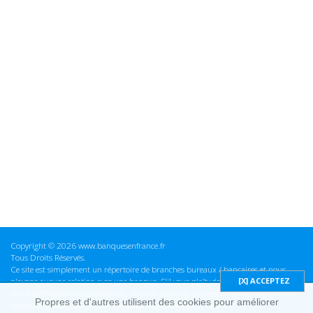
Copyright © 2026 www.banquesenfrance.fr
Tous Droits Réservés.
Ce site est simplement un répertoire de branches bureaux / bancaires et nous
n'avons aucune relation avec une banque. S'il vous plaît vérifier ces informations
avant d'effectuer toute opération, nous ne sommes pas responsables des erreurs
Propres et d'autres utilisent des cookies pour améliorer
ou des omissions dans les informations que nous fournissons.