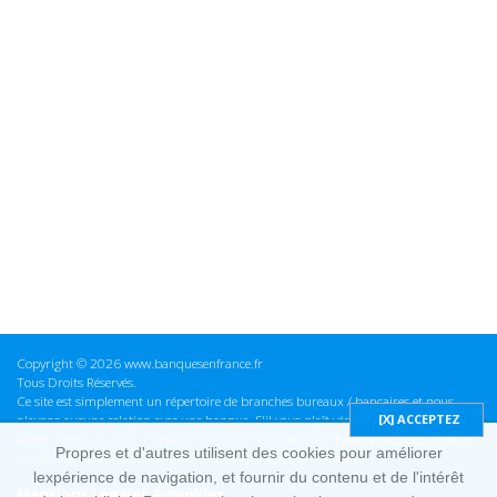
Copyright © 2026 www.banquesenfrance.fr
Tous Droits Réservés.
Ce site est simplement un répertoire de branches bureaux / bancaires et nous
n'avons aucune relation avec une banque. S'il vous plaît vérifier ces informations
avant d'effectuer toute opération, nous ne sommes pas responsables des erreurs
Propres et d'autres utilisent des cookies pour améliorer
ou des omissions dans les informations que nous fournissons.
lexpérience de navigation, et fournir du contenu et de l'intérêt
Mentions Légales & cookies