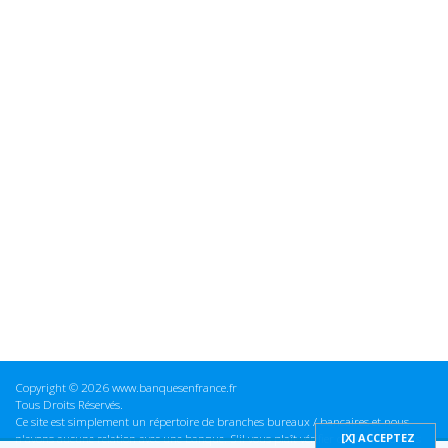
Copyright © 2026 www.banquesenfrance.fr
Tous Droits Réservés.
Ce site est simplement un répertoire de branches bureaux / bancaires et nous
n'avons aucune relation avec une banque. S'il vous plaît vérifier ces informations